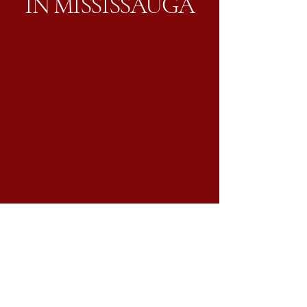
IN MISSISSAUGA
905-820-8869
daiichisushi@live.ca
3105 Winston Churchill Blvd #7,
Mississauga, ON L5L 5S3